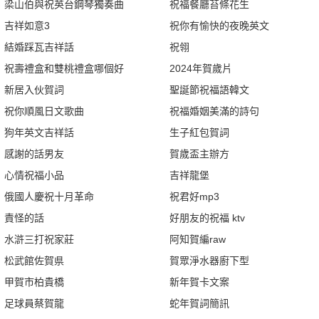
梁山伯與祝英台鋼琴獨奏曲
祝福餐廳苔條花生
吉祥如意3
祝你有愉快的夜晚英文
結婚踩瓦吉祥話
祝翎
祝壽禮盒和雙桃禮盒哪個好
2024年賀歲片
新居入伙賀詞
聖誕節祝福語韓文
祝你順風日文歌曲
祝福婚姻美滿的詩句
狗年英文吉祥話
生子紅包賀詞
感謝的話男友
賀歲盃主辦方
心情祝福小品
吉祥龍堡
俄國人慶祝十月革命
祝君好mp3
責怪的話
好朋友的祝福 ktv
水滸三打祝家莊
阿知賀編raw
松武館佐賀県
賀眾淨水器廚下型
甲賀市柏貴橋
新年賀卡文案
足球員蔡賀龍
蛇年賀詞簡訊