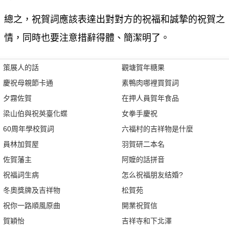
總之，祝賀詞應該表達出對對方的祝福和誠摯的祝賀之
情，同時也要注意措辭得體、簡潔明了。
策展人的話
觀塘賀年糖果
慶祝母親節卡通
素鴨肉哪裡買賀詞
夕霧佐賀
在押人員賀年食品
梁山伯與祝英臺化蝶
女拳手慶祝
60周年學校賀詞
六福村的吉祥物是什麼
員林加賀屋
羽賀研二本名
佐賀藩主
阿嬤的話拼音
祝福詞生病
怎么祝福朋友结婚?
冬奧獎牌及吉祥物
松賀苑
祝你一路順風原曲
開業祝賀信
賀穎怡
吉祥寺和下北澤