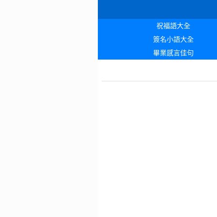
祝福語大全
簽名小語大全
畢業感言佳句