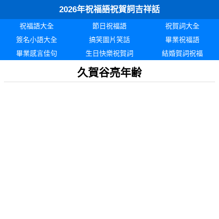
2026年祝福語祝賀詞吉祥話
祝福語大全
節日祝福語
祝賀詞大全
簽名小語大全
搞笑圖片笑話
畢業祝福語
畢業感言佳句
生日快樂祝賀詞
結婚賀詞祝福
久賀谷亮年齢