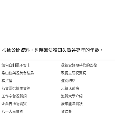
根據公開資料，暫時無法獲知久賀谷亮年的年齡。
如何自制電子賀卡
敬祝安好期待您的回復
梁山伯與祝英台結局
敬祝主管祝賀詞
松賀屋
道別的話
恭賀當選爐主賀詞
志賀氏菌病
工作辛苦祝賀詞
滋賀大學介紹
企業吉祥物寶寶
辰年龍年賀狀
八十大壽賀詞
賀瑞蕃