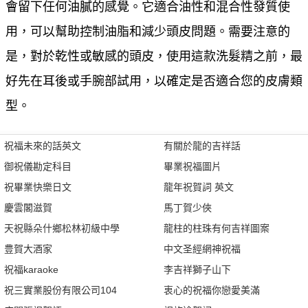
會留下任何油膩的感覺。它適合油性和混合性發質使
用，可以幫助控制油脂和減少頭皮問題。需要注意的
是，對於乾性或敏感的頭皮，使用這款洗髮精之前，最
好先在耳後或手腕部試用，以確定是否適合您的皮膚類
型。
祝福未來的話英文
有關於龍的吉祥話
御祝儀勘定科目
畢業祝福圖片
祝畢業快樂日文
龍年祝賀詞 英文
慶雲閣滋賀
馬丁賀少俠
天祝縣朵什鄉松林初級中學
龍柱的柱珠有何吉祥圖案
豊賀大酒家
中文圣經網神祝福
祝福karaoke
李吉祥獅子山下
祝三實業股份有限公司104
衷心的祝福你戀愛美滿