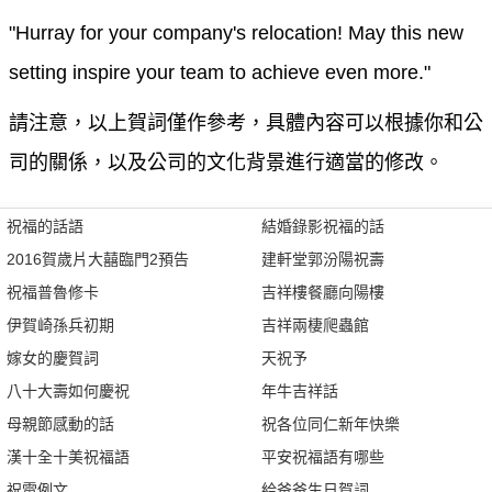
"Hurray for your company's relocation! May this new
setting inspire your team to achieve even more."
請注意，以上賀詞僅作參考，具體內容可以根據你和公
司的關係，以及公司的文化背景進行適當的修改。
祝福的話語
結婚錄影祝福的話
2016賀歲片大囍臨門2預告
建軒堂郭汾陽祝壽
祝福普魯修卡
吉祥樓餐廳向陽樓
伊賀崎孫兵初期
吉祥兩棲爬蟲館
嫁女的慶賀詞
天祝予
八十大壽如何慶祝
年牛吉祥話
母親節感動的話
祝各位同仁新年快樂
漢十全十美祝福語
平安祝福語有哪些
祝電例文
給爸爸生日賀詞