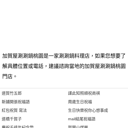
加賀屋涮涮鍋桃園是一家涮涮鍋料理店，如果您想要了
解具體位置或電話，建議諮詢當地的加賀屋涮涮鍋桃園
門店。
道賀竹五郎
謹此知照順祝商祺
新鋪開張祝福語
周歲生日祝福
紅包祝賀 寫法
生日快樂祝你心想事成
道橋千賀子
mail結尾祝福語
慶祝千禧年紀念幣
賀蘭山煤層