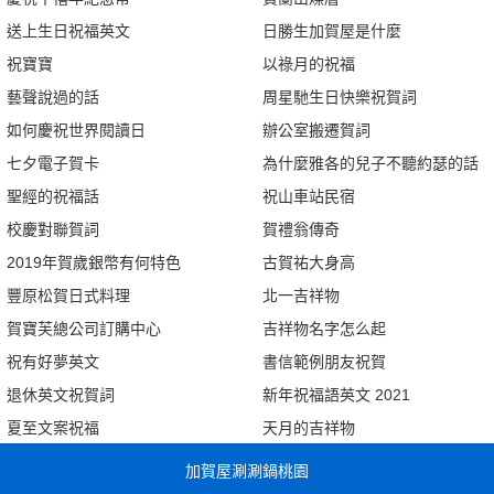
送上生日祝福英文
日勝生加賀屋是什麼
祝寶寶
以祿月的祝福
藝聲說過的話
周星馳生日快樂祝賀詞
如何慶祝世界閱讀日
辦公室搬遷賀詞
七夕電子賀卡
為什麼雅各的兒子不聽約瑟的話
聖經的祝福話
祝山車站民宿
校慶對聯賀詞
賀禮翁傳奇
2019年賀歲銀幣有何特色
古賀祐大身高
豐原松賀日式料理
北一吉祥物
賀寶芙總公司訂購中心
吉祥物名字怎么起
祝有好夢英文
書信範例朋友祝賀
退休英文祝賀詞
新年祝福語英文 2021
夏至文案祝福
天月的吉祥物
加賀屋涮涮鍋桃園