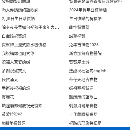
父親節賀詞簡訊
賀寶芙兒童營養蛋白混合飲料
陶大偉媽媽的話歌詞
2024年賀年豆樽清酒
2月9日生日恭賀語
生日快樂的祝福語
除夕夜長輩如何祝孩子來年大吉大利
雌性賀爾蒙
白金婚祝賀詞
誠摯祝賀
賀眾牌上流式飲水機價格
兔年吉祥物2023
我祝福你也詛咒你
新竹加賀寵物醫院
祝福人家娶媳婦
賀賀屋土城
多謝祝賀英文
聖誕祝福語句english
氏賀湧太
華仔天地吉祥物
手術後祝福的話
媽祖匾額賀詞
賀灑花
聽媽媽的話歌曲
城隍廟如何慶祝光復節
刺激賀爾蒙食物
黃蒙拉梁祝
工作離職祝福語
fb新年祝賀詞
祝融的形象特征是