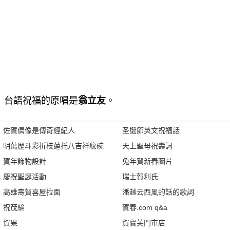
台語祝福的原唱是
翁立友
。
佐賀偶像是傳奇經紀人
圣誕節英文祝福話
明萬歷斗彩折枝蓮托八吉祥紋碗
天上聖母祝壽詞
賀年飾物設計
兔年賀新春圖片
慶祝聖誕活動
瑞士賀利氏
高雄壽賀喜屋拉面
潘越云西風的話的歌詞
祝茂綸
賀春.com q&a
賀果
賀寶芙門市店