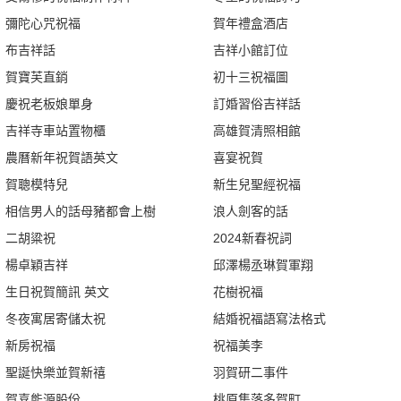
彌陀心咒祝福
賀年禮盒酒店
布吉祥話
吉祥小館訂位
賀寶芙直銷
初十三祝福圖
慶祝老板娘單身
訂婚習俗吉祥話
吉祥寺車站置物櫃
高雄賀清照相館
農曆新年祝賀語英文
喜宴祝賀
賀聰模特兒
新生兒聖經祝福
相信男人的話母豬都會上樹
浪人劍客的話
二胡粱祝
2024新春祝詞
楊卓穎吉祥
邱澤楊丞琳賀軍翔
生日祝賀簡訊 英文
花樹祝福
冬夜寓居寄儲太祝
結婚祝福語寫法格式
新房祝福
祝福美李
聖誕快樂並賀新禧
羽賀研二事件
賀喜能源股份
桃原集落多賀町