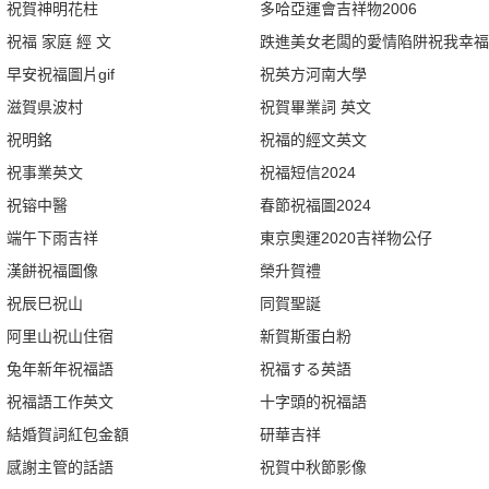
祝賀神明花柱
多哈亞運會吉祥物2006
祝福 家庭 經 文
跌進美女老闆的愛情陷阱祝我幸福
早安祝福圖片gif
祝英方河南大學
滋賀県波村
祝賀畢業詞 英文
祝明銘
祝福的經文英文
祝事業英文
祝福短信2024
祝镕中醫
春節祝福圖2024
端午下雨吉祥
東京奧運2020吉祥物公仔
漢餅祝福圖像
榮升賀禮
祝辰巳祝山
同賀聖誕
阿里山祝山住宿
新賀斯蛋白粉
兔年新年祝福語
祝福する英語
祝福語工作英文
十字頭的祝福語
結婚賀詞紅包金額
研華吉祥
感謝主管的話語
祝賀中秋節影像