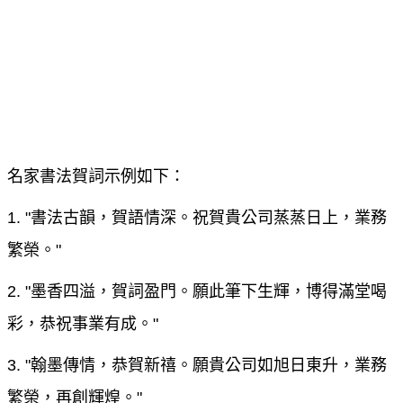
名家書法賀詞示例如下：
1. "書法古韻，賀語情深。祝賀貴公司蒸蒸日上，業務
繁榮。"
2. "墨香四溢，賀詞盈門。願此筆下生輝，博得滿堂喝
彩，恭祝事業有成。"
3. "翰墨傳情，恭賀新禧。願貴公司如旭日東升，業務
繁榮，再創輝煌。"