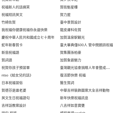
祝福新人的話搞笑
賀街魁星樓
祝福短訊英文
賀力屋
竹崎佐賀
臺中景賀設計
我祝福你健康祝福你永遠快樂
龍皮膚科佐賀
慶祝中華人民共和國成立七十周年
加賀溫泉駅観光
蛇年新春賀卡
臺大畢典僅600人 管中閔朗詩祝福
新翁祝福語
賀集團孫柏豪
賀詞語
加賀象嵌魅力
祝賀你孩子預習單
臺灣觀光協會捐贈人年會暨成立6
ntso《給女兒的話》
復活節快樂 祝福
日本祝福習俗
醫生賀詞
賀德芬是誰老婆
中華吉祥裝飾圖案大全吉祥動物
英文生日祝福語句
新年快樂祝福訊息
吉祥話教案設計
八吉祥如意寶甕