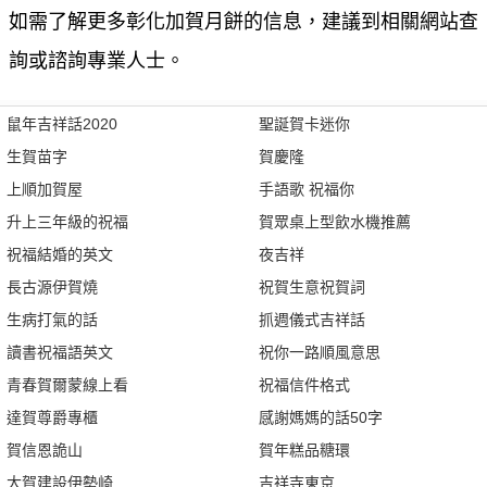
如需了解更多彰化加賀月餅的信息，建議到相關網站查
詢或諮詢專業人士。
鼠年吉祥話2020
聖誕賀卡迷你
生賀苗字
賀慶隆
上順加賀屋
手語歌 祝福你
升上三年級的祝福
賀眾桌上型飲水機推薦
祝福結婚的英文
夜吉祥
長古源伊賀燒
祝賀生意祝賀詞
生病打氣的話
抓週儀式吉祥話
讀書祝福語英文
祝你一路順風意思
青春賀爾蒙線上看
祝福信件格式
達賀尊爵專櫃
感謝媽媽的話50字
賀信恩詭山
賀年糕品糖環
大賀建設伊勢崎
吉祥寺東京