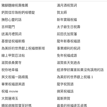
豬腳麵線祝壽推薦
滿月酒祝賀詞
鈣賀佳珍珠粉鈣咀嚼錠
賀太師
撫慰心靈的話
新年寶箱祝福
吉祥龍門
太子爺生日祝壽
送滿月禮賀詞
前田氏加賀藩
基督徒祝福新婚
龍年新春祝福語
為美好的世界獻上祝福傑斯塔
事業順利的祝詞
線上甲賀忍法帖
免年祝福成語
滋賀県桑實寺
滋賀県天気過去
祝你地幸福
經濟學好厲害如果沒有誤用的話
英文祝福一路順風
為美好的世界獻上祝福 1
畢業祝福語英語
龍字祝賀語
祝福 movie
搞笑祝福話
大賀蓮埼玉
葛斯齊賀
糖尿病喝賀寶芙好嗎
最美的祝福達瓦卓瑪