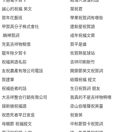
卡通電子賀卡
給情人浪漫的話
誠心的祝福 英文
葉祝君
賀年花藝班
學業祝賀詞有哪些
甲賀高分子株式會社
建新屋祝賀語
.酬神賀詞
成年祝福文案
充氣吉祥物租借
賀平是誰
龍年除夕賀卡
佐賀熱氣球站
祝福英語名前
吉祥印刷新竹
友祝農產有限公司電話
開齋節英文祝賀詞
賀建軍
結婚祝福 經文
祝福逝者的話
生日祝賀詞 朋友
大吉祥整合行銷有限公司
我真的不是吉祥物啊喂
接新娘祝福語
梁山伯嗆聲祝英臺
祝愿死者早日安息
祝晉英
母親節 祝福經文
中秋節賀卡祝賀詞