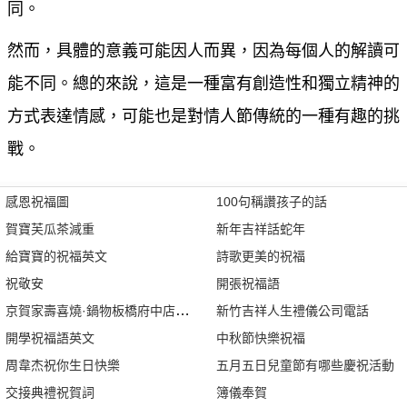
同。
然而，具體的意義可能因人而異，因為每個人的解讀可
能不同。總的來說，這是一種富有創造性和獨立精神的
方式表達情感，可能也是對情人節傳統的一種有趣的挑
戰。
感恩祝福圖
100句稱讚孩子的話
賀寶芙瓜茶減重
新年吉祥話蛇年
給寶寶的祝福英文
詩歌更美的祝福
祝敬安
開張祝福語
京賀家壽喜燒·鍋物板橋府中店評分為何
新竹吉祥人生禮儀公司電話
開學祝福語英文
中秋節快樂祝福
周韋杰祝你生日快樂
五月五日兒童節有哪些慶祝活動
交接典禮祝賀詞
簿儀奉賀