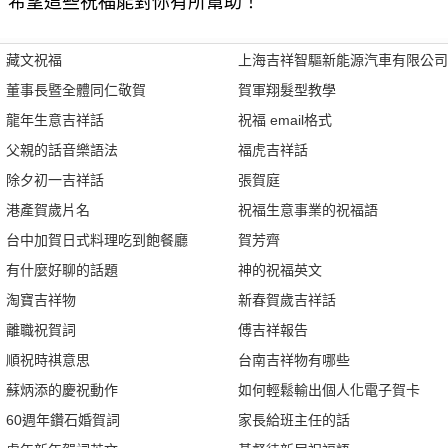
希望這些祝福能對你有所幫助！
藏文祝福
上海吉祥智驅新能源汽車有限公司
董事長暨全體同仁敬賀
賀軍翔髮型教學
龍年生意吉祥話
祝福 email格式
父親的話音樂語法
福虎吉祥話
除夕初一吉祥話
張賀庭
港產賀歲片名
祝福生意事業的祝福語
台中加賀日式料理吃到飽餐廳
賀芳齊
有什麼好聊的話題
神的祝福英文
淘寶吉祥物
新春賀歲吉祥話
離職祝賀詞
傅吉祥報告
順祝時祺意思
台南吉祥物有哪些
蘇炳添的慶祝動作
如何輕鬆輸出個人化電子賀卡
60週年鑽石婚賀詞
家長給班主任的話