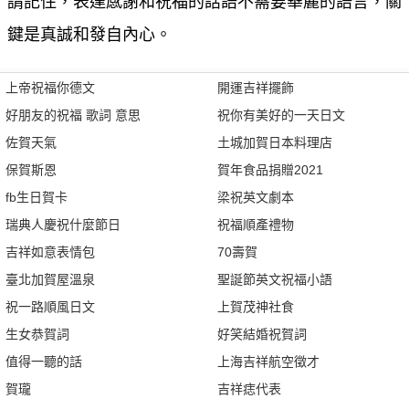
請記住，表達感謝和祝福的話語不需要華麗的語言，關
鍵是真誠和發自內心。
上帝祝福你德文
開運吉祥擺飾
好朋友的祝福 歌詞 意思
祝你有美好的一天日文
佐賀天氣
土城加賀日本料理店
保賀斯恩
賀年食品捐贈2021
fb生日賀卡
梁祝英文劇本
瑞典人慶祝什麼節日
祝福順產禮物
吉祥如意表情包
70壽賀
臺北加賀屋溫泉
聖誕節英文祝福小語
祝一路順風日文
上賀茂神社食
生女恭賀詞
好笑結婚祝賀詞
值得一聽的話
上海吉祥航空徵才
賀瓏
吉祥痣代表