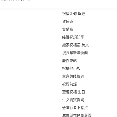
祝福金句 聖經
賀蓮香
賀蘭島
結婚祝詞知乎
搬家祝福語 英文
祝長輩新年快樂
慶賀柬帖
祝福他小說
生意興隆賀詞
祝賀句語
聖經祝福 生日
生女寶寶賀詞
急凍行者下卷賀
滋賀縣琵琶湖滑雪