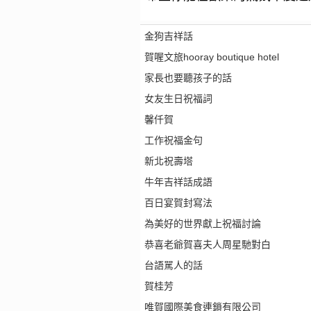
金狗吉祥話
賀喔文旅hooray boutique hotel
家長也要聽孩子的話
女友生日祝福詞
馨仟賀
工作祝福金句
新北祝壽塔
牛年吉祥話成語
百日宴賀封寫法
為美好的世界獻上祝福討論
恭喜老爺賀喜夫人周星馳對白
台語駡人的話
賀桂芳
唯賀國際美食連鎖有限公司