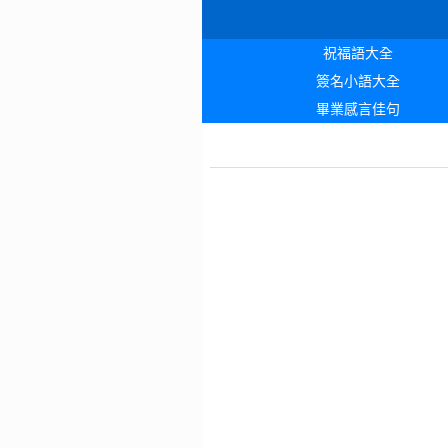
祝福語大全
簽名小語大全
畢業感言佳句