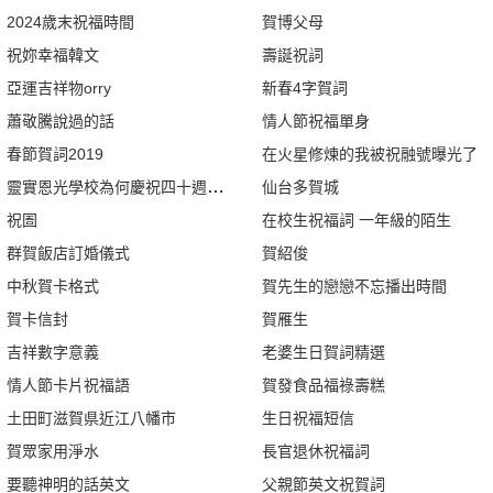
2024歲末祝福時間
賀博父母
祝妳幸福韓文
壽誕祝詞
亞運吉祥物orry
新春4字賀詞
蕭敬騰說過的話
情人節祝福單身
春節賀詞2019
在火星修煉的我被祝融號曝光了
靈實恩光學校為何慶祝四十週年校慶
仙台多賀城
祝圄
在校生祝福詞 一年級的陌生
群賀飯店訂婚儀式
賀紹俊
中秋賀卡格式
賀先生的戀戀不忘播出時間
賀卡信封
賀雁生
吉祥數字意義
老婆生日賀詞精選
情人節卡片祝福語
賀發食品福祿壽糕
土田町滋賀県近江八幡市
生日祝福短信
賀眾家用淨水
長官退休祝福詞
要聽神明的話英文
父親節英文祝賀詞