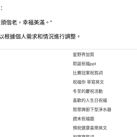
：
頭偕老，幸福美滿。”
以根據個人需求和情況進行調整。
星野界加賀
耶誕祝福ppt
比賽冠軍祝賀詞
祝福你 草寫英文
冬至的慶祝活動
喜歡的人生日祝福
賀眾牌廚下型淨水器
週末祝福圖
預祝健康喜樂英文