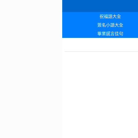
祝福語大全
簽名小語大全
畢業感言佳句