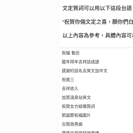
文定賀詞可以用以下這段台語
“祝賀你倆文定之喜，願你們白
以上內容為參考，具體內容可
祝福 鲁迅
龍年拜年吉祥話成語
感謝的話名言英文加中文
祝堯三
吉祥收入
加賀溫泉站英文
祝賀女方結婚賀詞
耶誕節祝福圖片
古賀政男曲