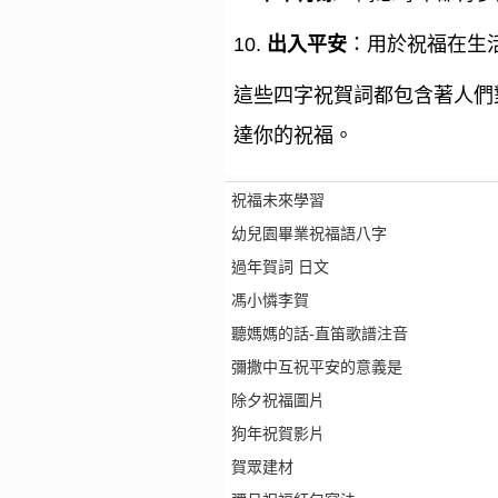
10.
出入平安
：用於祝福在生
這些四字祝賀詞都包含著人們
達你的祝福。
祝福未來學習
幼兒園畢業祝福語八字
過年賀詞 日文
馮小憐李賀
聽媽媽的話-直笛歌譜注音
彌撒中互祝平安的意義是
除夕祝福圖片
狗年祝賀影片
賀眾建材