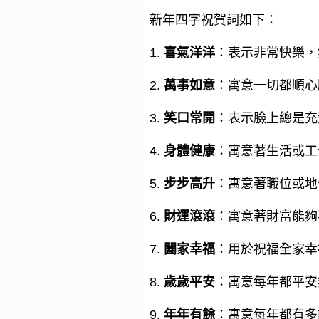
新年四字祝賀詞如下：
1.
喜氣洋洋
：表示非常快樂，
2.
萬事如意
：寓意一切都順心
3.
笑口常開
：表示臉上總是充
4.
身體健康
：寓意著生活或工
5.
步步高升
：寓意著職位或地
6.
財運滾滾
：寓意著財富能夠
7.
闔家幸福
：用於祝福全家幸
8.
歲歲平安
：寓意每年都平安
9.
年年有餘
：寓意每年都有多