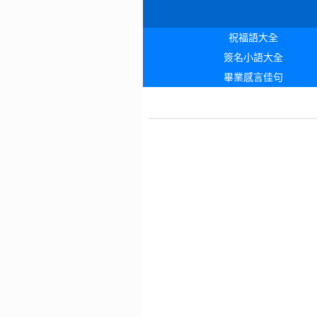
祝福語大全
簽名小語大全
畢業感言佳句