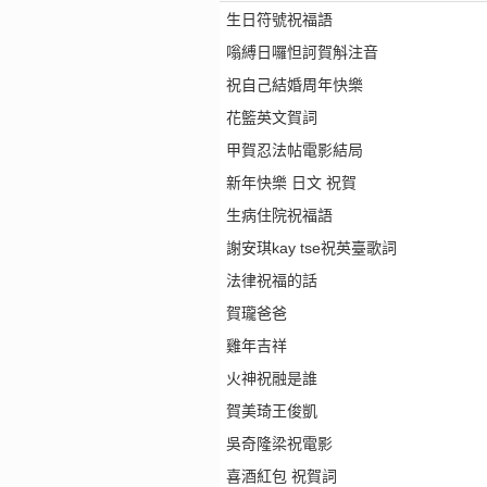
生日符號祝福語
嗡縛日囉怛訶賀斛注音
祝自己結婚周年快樂
花籃英文賀詞
甲賀忍法帖電影結局
新年快樂 日文 祝賀
生病住院祝福語
謝安琪kay tse祝英臺歌詞
法律祝福的話
賀瓏爸爸
雞年吉祥
火神祝融是誰
賀美琦王俊凱
吳奇隆梁祝電影
喜酒紅包 祝賀詞