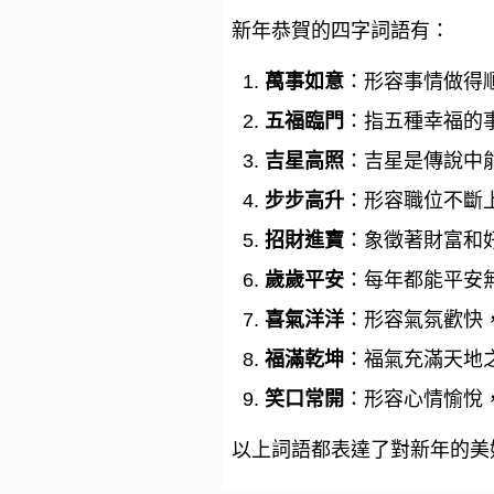
新年恭賀的四字詞語有：
萬事如意
：形容事情做得
五福臨門
：指五種幸福的
吉星高照
：吉星是傳說中
步步高升
：形容職位不斷
招財進寶
：象徵著財富和
歲歲平安
：每年都能平安
喜氣洋洋
：形容氣氛歡快
福滿乾坤
：福氣充滿天地
笑口常開
：形容心情愉悅
以上詞語都表達了對新年的美