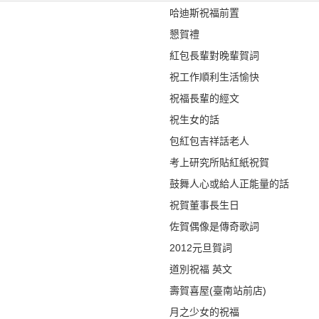
哈迪斯祝福前置
懇賀禮
紅包長輩對晚輩賀詞
祝工作順利生活愉快
祝福長輩的經文
祝生女的話
包紅包吉祥話老人
考上研究所貼紅紙祝賀
鼓舞人心或給人正能量的話
祝賀董事長生日
佐賀偶像是傳奇歌詞
2012元旦賀詞
道別祝福 英文
壽賀喜屋(臺南站前店)
月之少女的祝福