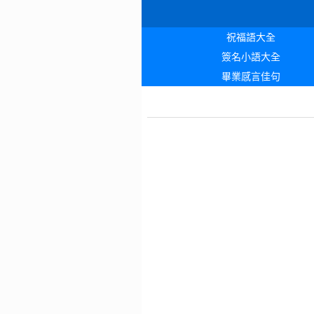
祝福語大全
簽名小語大全
畢業感言佳句