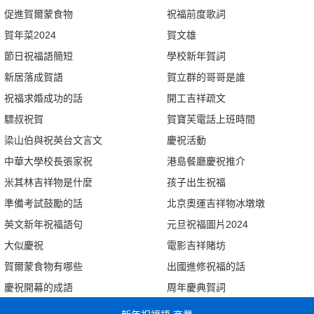
促進賀爾蒙食物
祝福前度歌詞
賀年菜2024
賀文雄
節日祝福語簡短
學校新年賀詞
新居落成賀語
賀立群的哥哥是誰
祝福求婚成功的話
開工吉祥疏文
驃叔祝賀
賀寶芙電話上班時間
梁山伯與祝英台文言文
慶祝活動
中華大學校長張家祝
港島餐廳慶祝推介
米其林吉祥物是什麼
孩子出生祝福
準備考試鼓勵的話
北京奧運吉祥物冰墩墩
英文新年祝福語句
元旦祝福圖片2024
大似慶祝
電影吉祥賭坊
賀爾蒙食物有哪些
出國進修祝福的話
慶祝開幕的成語
周年慶典賀詞