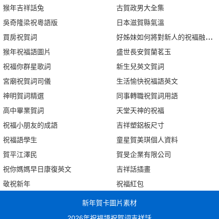
猴年吉祥話兔
古賀政男大全集
吳奇隆梁祝粵語版
日本滋賀縣氣溫
買房祝賀詞
好姊妹如何將對新人的祝褔融入一
猴年祝福語圖片
盛世長安賀蘭茗玉
祝福你群星歌詞
新生兒英文賀詞
宮廟祝賀詞司儀
生活愉快祝福語英文
神明賀詞精選
同事轉職祝賀詞用語
高中畢業賀詞
天堂天神的祝福
祝福小朋友的成語
吉祥塑鋁板尺寸
祝福語學生
童星賀美琪個人資料
賀平江澤民
賀旻企業有限公司
祝你媽媽早日康復英文
吉祥話插畫
敬祝新年
祝福紅包
新年賀卡圖片素材
2026年祝福語祝賀詞吉祥話