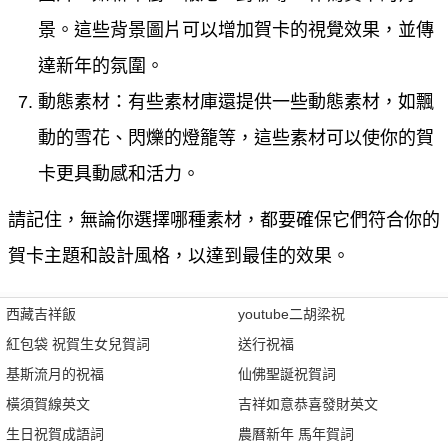
景。這些背景圖片可以增加賀卡的視覺效果，並傳
達新年的氛圍。
動態素材：有些素材庫還提供一些動態素材，如飄
動的雪花、閃爍的燈籠等，這些素材可以使你的賀
卡更具動感和活力。
請記住，無論你選擇哪種素材，都要確保它們符合你的
賀卡主題和設計風格，以達到最佳的效果。
西藏吉祥飯
youtube二胡梁祝
紅包袋 祝賀生女兒賀詞
送行祝福
基斯流月的祝福
仙佛聖誕祝賀詞
橫須賀線英文
吉祥如意恭喜發財英文
生日祝賀成語詞
農曆新年 馬年賀詞