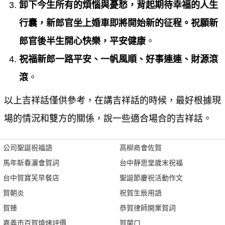
卸下今生所有的煩惱與憂愁，背起期待幸福的人生
行囊，新郎官坐上婚車即將開始新的征程。祝願新
郎官後半生開心快樂，平安健康
。
祝福新郎一路平安、一帆風順、好事連連、財源滾
滾
。
以上吉祥話僅供參考，在講吉祥話的時候，最好根據現
場的情況和雙方的關係，說一些適合場合的吉祥話。
公司聖誕祝福語
高柳商會佐賀
馬年新春灑會賀詞
台中靜思堂歲末祝福
台中賀寶芙早餐店
聖誕節慶祝活動作文
賀朝炎
祝賀生辰用語
賀臻
恭賀律師開業賀詞
嘉義市百賀燒烤評價
賀蘭口