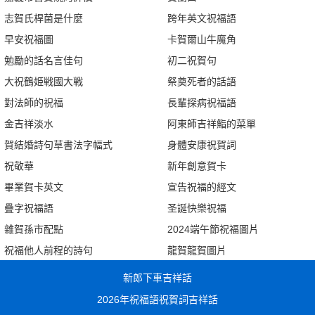
志賀氏桿菌是什麼
跨年英文祝福語
早安祝福圖
卡賀爾山牛魔角
勉勵的話名言佳句
初二祝賀句
大祝鶴姫戦國大戦
祭奠死者的話語
對法師的祝福
長輩探病祝福語
金吉祥淡水
阿東師吉祥鮨的菜單
賀結婚詩句草書法字幅式
身體安康祝賀詞
祝敬華
新年創意賀卡
畢業賀卡英文
宣告祝福的經文
疊字祝福語
圣誕快樂祝福
雜賀孫市配點
2024端午節祝福圖片
祝福他人前程的詩句
龍賀龍賀圖片
新郎下車吉祥話
2026年祝福語祝賀詞吉祥話