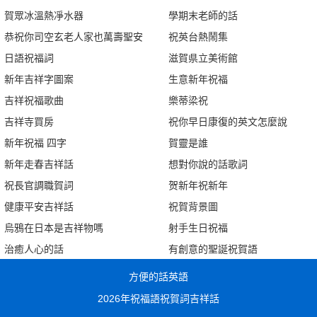
賀眾冰溫熱凈水器
學期末老師的話
恭祝你司空玄老人家也萬壽聖安
祝英台熱鬧集
日語祝福詞
滋賀県立美術館
新年吉祥字圖案
生意新年祝福
吉祥祝福歌曲
樂蒂梁祝
吉祥寺買房
祝你早日康復的英文怎麼說
新年祝福 四字
賀靈是誰
新年走春吉祥話
想對你說的話歌詞
祝長官調職賀詞
贺新年祝新年
健康平安吉祥話
祝賀背景圖
烏鴉在日本是吉祥物嗎
射手生日祝福
治癒人心的話
有創意的聖誕祝賀語
方便的話英語
2026年祝福語祝賀詞吉祥話