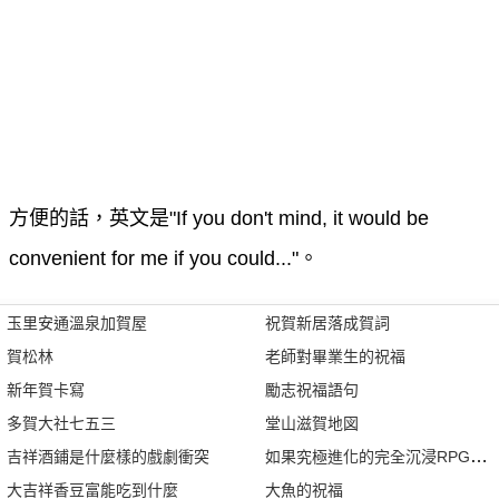
方便的話，英文是"If you don't mind, it would be
convenient for me if you could..."。
玉里安通溫泉加賀屋
祝賀新居落成賀詞
賀松林
老師對畢業生的祝福
新年賀卡寫
勵志祝福語句
多賀大社七五三
堂山滋賀地図
吉祥酒鋪是什麼樣的戲劇衝突
如果究極進化的完全沉浸RPG比
大吉祥香豆富能吃到什麼
大魚的祝福