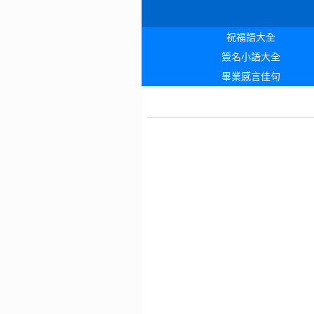
祝福語大全
簽名小語大全
畢業感言佳句