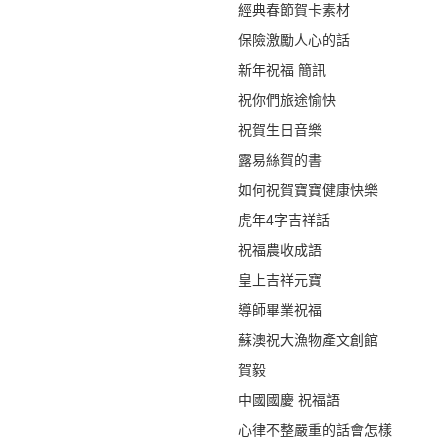
經典春節賀卡素材
保險激勵人心的話
新年祝福 簡訊
祝你們旅途愉快
祝賀生日音樂
露易絲賀的書
如何祝賀寶寶健康快樂
虎年4字吉祥話
祝福農收成語
皇上吉祥元寶
導師畢業祝福
蘇澳祝大漁物產文創館
賀毅
中國國慶 祝福語
心律不整嚴重的話會怎樣