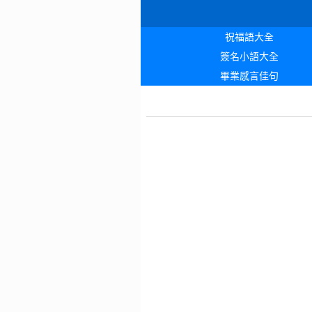
祝福語大全
簽名小語大全
畢業感言佳句