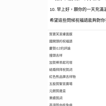
10. 早上好，願你的一天充
希望這些問候祝福語能夠對你
賀寶芙潔膚面膜
國開頭的祝福語
慶賀t12的評論
撞頭吉祥
加賀棒茶起司塔
結婚拜拜祝賀詞
紅色熊品牌吉祥物
五股賀聖宮廣場
元朗賀歲盃
業績賀詞
高須賀由枝急病