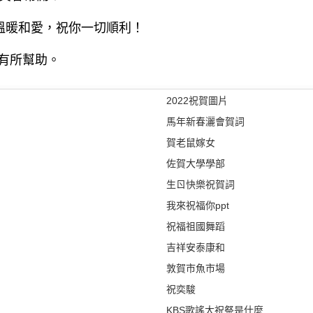
滿溫暖和愛，祝你一切順利！
有所幫助。
2022祝賀圖片
馬年新春灑會賀詞
賀老鼠嫁女
佐賀大學學部
生ㄖ快樂祝賀詞
我來祝福你ppt
祝福祖國舞蹈
吉祥安泰康和
敦賀市魚市場
祝奕駿
KBS歌謠大祝祭是什麼