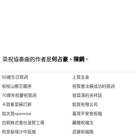
梁祝協奏曲的作者是
何占豪、陳鋼
。
50歲生日賀詞
上賀五金
祝枝山滕王閣序
祝賀書法展成功的賀詞
70周年校慶祝賀詞
發菜湯的吉祥話
卡賀紫菜蘇打餅
凱賀有限公司
加太賀openrice
臺灣平安夜祝福
白銅株式會社滋賀工場
離職祝福文
祝圣秘境沙中孤城
武器祝福捲