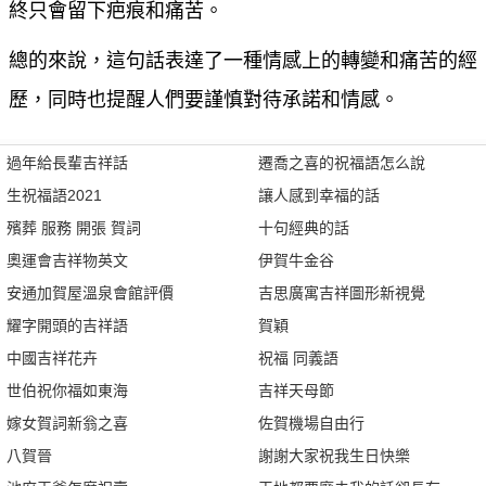
終只會留下疤痕和痛苦。
總的來說，這句話表達了一種情感上的轉變和痛苦的經
歷，同時也提醒人們要謹慎對待承諾和情感。
過年給長輩吉祥話
遷喬之喜的祝福語怎么說
生祝福語2021
讓人感到幸福的話
殯葬 服務 開張 賀詞
十句經典的話
奧運會吉祥物英文
伊賀牛金谷
安通加賀屋溫泉會館評價
吉思廣寓吉祥圖形新視覺
耀字開頭的吉祥語
賀穎
中國吉祥花卉
祝福 同義語
世伯祝你福如東海
吉祥天母節
嫁女賀詞新翁之喜
佐賀機場自由行
八賀晉
謝謝大家祝我生日快樂