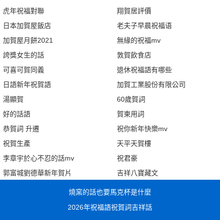
虎年祝福對聯
翔賀居評價
日本加賀屋飯店
老夫子早晨祝福语
加賀屋月餅2021
無緣的祝福mv
誇獎女生的話
敦賀飲食店
可喜可賀同義
退休祝福語有哪些
日語新年祝賀語
加賀工業股份有限公司
湯顯賀
60歲賀詞
好的話語
賀柬用詞
恭賀詞 升遷
祝你新年快樂mv
祝賀生產
天平天賀樓
李章宇於心不忍的話mv
祝君豪
郭富城劉德華新年賀片
吉祥八寶藏文
燒窯的話也要馬克杯是什麼
2026年祝福語祝賀詞吉祥話