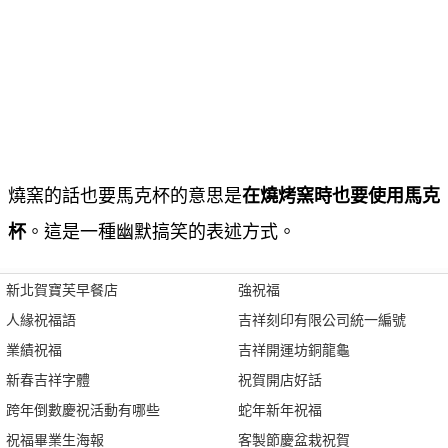
燒窯的話也要馬克杯的意思是
在燒烤窯時也要使用馬克
杯
。這是一種幽默搞笑的表述方式。
新北賀寶芙早餐店
強祝福
人緣祝福語
吉祥刻印有限公司統一編號
業績祝福
吉祥開運坊銅龍龜
新春吉祥字體
祝賀開店好話
跨年倒數慶祝活動有哪些
蛇年新年祝福
祝福畢業生海報
客製節慶盆栽祝賀