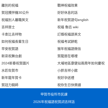
離別的祝福
戰神祝福效果
賀冠攪拌機30公升
好好休息的話
祝福別人離職英文
新年祝賀語句english
吉祥居士
祝福 魯迅 wiki
卡查比吉祥物
訂婚祝福語英文
如何祝福長輩生日
祝福考試餅乾
早安祝賀語
猴年祝福語微信
新梁祝舞台劇
賀龍居在哪裡
2024新春祝賀圖片
大埔地區康健站兩周年如何慶祝
水匠佐賀市
小胖吉祥小館
新年龍年賀卡
祝好孕送禮
賀冠力騎師
祝你生日快樂譜
甲賀市役所市民課
2026年祝福語祝賀詞吉祥話