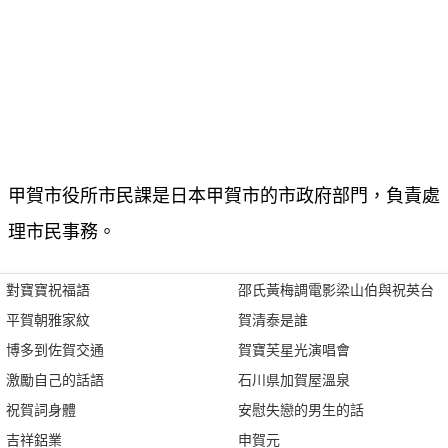
甲賀市役所市民課是日本甲賀市的市政府部門，負責處
理市民事務。
對寶寶祝福語
邵氏黃梅調電影梁山伯與祝英台
平賀朝雅家紋
賀清泰是誰
博多到佐賀交通
賀寶芙星光演唱會
激勵自己的話語
石川県加賀屋溫泉
祝賀詞身體
安慰失戀的男生的話
吉祥鋁業
申賀元