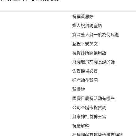
祝福黃思婷
媒人祝賀詞臺語
資深藝人賀一航為何病逝
互祝平安英文
祝賀診所開業用語
飛機起飛前機長說的話
佐賀機場必買
送老師花賀詞
賀樓姓
國慶日慶祝活動有哪些
公司圣誕卡祝賀詞
賀來神社善神王宮
祝慶解釋
福罐裡藏有哪些傳統吉祥物