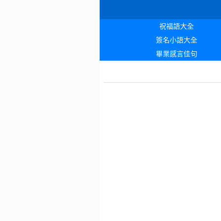
祝福語大全
簽名小語大全
畢業感言佳句