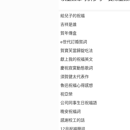
給兒子的祝福
吉祥是誰
賀年傳盒
e世代訂婚賀詞
賀寶芙當歸錠吃法
獻上我的祝福英文
慶祝寂寞動態歌詞
須賀健太代表作
魯迅祝福心得感想
祝亞榮
公司同事生日祝福語
晚安祝福詞
感謝校工的話
12月祝福簡訊