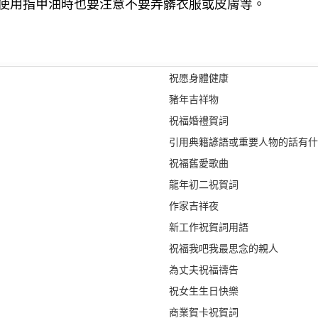
使用指甲油時也要注意不要弄髒衣服或皮膚等。
祝愿身體健康
豬年吉祥物
祝福婚禮賀詞
引用典籍諺語或重要人物的話有什
祝福舊愛歌曲
龍年初二祝賀詞
作家吉祥夜
新工作祝賀詞用語
祝福我吧我最思念的親人
為丈夫祝福禱告
祝女生生日快樂
商業賀卡祝賀詞