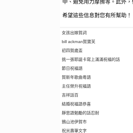
中、避免用力摩擦等。此外，
希望這些信息對您有所幫助！
女孩出嫁賀詞
bill ackman賀寶芙
初四賀歲盃
挑一張耶誕卡寫上滿滿祝福的話
節日祝福語
賀新年歌曲粵語
主任榮升祝福語
吉祥話百
結婚祝福語恭喜
靜思語勉勵的話忍耐
鴉山池伊賀市
祝米壽筆文字