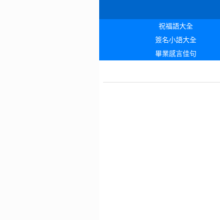
祝福語大全
簽名小語大全
畢業感言佳句