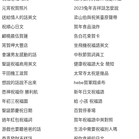
元宵祝賀照片
2023兔年吉祥話怎麼說
送給情人的話英文
梁山伯與祝英臺原聲帶
祝順心日文
賀年食品油炸
顧曉晨伍賀蓮
告白花束賀卡
宵賀呷大豐店
坐飛機祝福語英文
會讓男友感動的話
中秋節賀詞員工
聖誕祝福商用英文
健康祝福語大全 簡短
平田機工滋賀
太常寺太祝是幾品
想說的話說不出來
hebe賀軍翔桌布
愿神祝福你 勝利航
新年日文祝福語
年初三祝福圖
給 小孩 祝福語
聖誕節慶祝日期
百賀停車場
過年紅包祝福詞
賀年祝福語中英對照
游戲也要聽爸爸的話
生活中需要祝福別人嗎
恭喜發財吉祥話
祝你幸福的日文