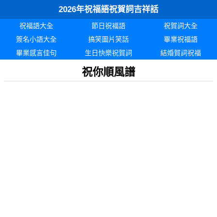
2026年祝福語祝賀詞吉祥話
祝福語大全
節日祝福語
祝賀詞大全
簽名小語大全
搞笑圖片笑話
畢業祝福語
畢業感言佳句
生日快樂祝賀詞
結婚賀詞祝福
祝你順風譜