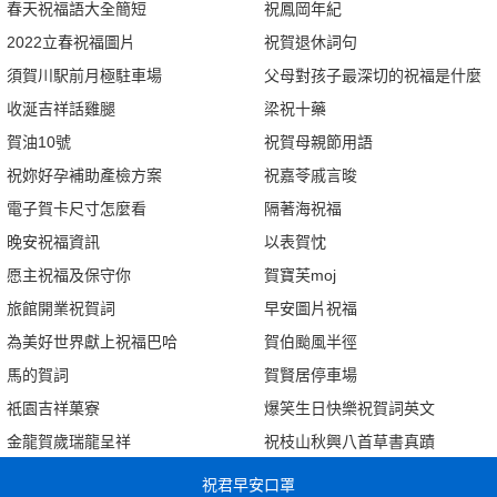
春天祝福語大全簡短
祝鳳岡年紀
2022立春祝福圖片
祝賀退休詞句
須賀川駅前月極駐車場
父母對孩子最深切的祝福是什麼
收涎吉祥話雞腿
梁祝十藥
賀油10號
祝賀母親節用語
祝妳好孕補助產檢方案
祝嘉苓戚言晙
電子賀卡尺寸怎麼看
隔著海祝福
晚安祝福資訊
以表賀忱
愿主祝福及保守你
賀寶芙moj
旅館開業祝賀詞
早安圖片祝福
為美好世界獻上祝福巴哈
賀伯颱風半徑
馬的賀詞
賀賢居停車場
祇園吉祥菓寮
爆笑生日快樂祝賀詞英文
金龍賀歲瑞龍呈祥
祝枝山秋興八首草書真蹟
祝君早安口罩