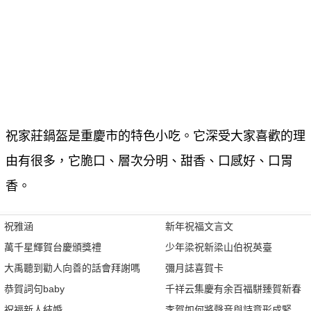
祝家莊鍋盔是重慶市的特色小吃。它深受大家喜歡的理
由有很多，它脆口、層次分明、甜香、口感好、口胃
香。
祝雅涵
新年祝福文言文
萬千星輝賀台慶頒獎禮
少年梁祝新梁山伯祝英臺
大禹聽到勸人向善的話會拜謝嗎
彌月誌喜賀卡
恭賀詞句baby
千祥云集慶有余百福駢臻賀新春
祝福新人結婚
李賀如何將聲音與詩意形成緊密的