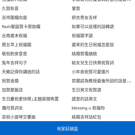
久賀秋音
鞏賀
吉祥圖檔向是
妍衣男友吉祥
flash聖誕賀卡原始檔
如果可以這樣的話韓語
台南歲末祝福
祝福猜字謎
周五早上祝福圖
遲來的生日祝福怎麼說
敬祝鈞安意思
結婚賀電總統
兔年吉祥句子
給女兒生日快樂祝賀詞
天蠍記得你講過的話
小年夜祝賀可愛圖片
祝賀金婚
昆蘭認為教授最後所説的話是真實
加賀屋飯店
生日英文祝賀語
生日慶祝更快樂｣主題房間佈置
感恩的話英文
彌月賀詞女
blessing u 祝福你
梁祝小提琴交響曲
結婚吉祥話紅包
祝家莊鍋盔