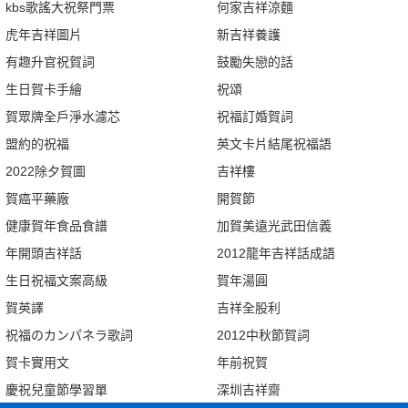
kbs歌謠大祝祭門票
何家吉祥涼麵
虎年吉祥圖片
新吉祥養護
有趣升官祝賀詞
鼓勵失戀的話
生日賀卡手繪
祝頌
賀眾牌全戶淨水濾芯
祝福訂婚賀詞
盟約的祝福
英文卡片結尾祝福語
2022除夕賀圖
吉祥樓
賀癌平藥廠
開賀節
健康賀年食品食譜
加賀美遠光武田信義
年開頭吉祥話
2012龍年吉祥話成語
生日祝福文案高級
賀年湯圓
賀英譯
吉祥全股利
祝福のカンパネラ歌詞
2012中秋節賀詞
賀卡實用文
年前祝賀
慶祝兒童節學習單
深圳吉祥齋