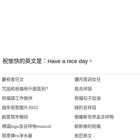
祝愉快的英文是：Have a nice day。
慶祝會日文
彌月賀詞女兒
咒詛和祝福有什麼區別?
島吉祥話
祝福語工作愉快
祝福句子加油
過年祝賀圖片2022
錢的吉祥話
創意賀年簡訊
俄羅斯世界盃吉祥物
標識logo及吉祥物mascot
給新娘的祝福
賀眾牌ro凈水器
祝您英文