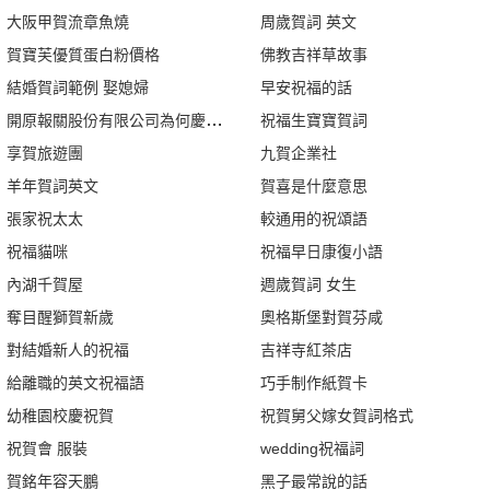
大阪甲賀流章魚燒
周歲賀詞 英文
賀寶芙優質蛋白粉價格
佛教吉祥草故事
結婚賀詞範例 娶媳婦
早安祝福的話
開原報關股份有限公司為何慶祝一年一度稅務節
祝福生寶寶賀詞
享賀旅遊團
九賀企業社
羊年賀詞英文
賀喜是什麼意思
張家祝太太
較通用的祝頌語
祝福貓咪
祝福早日康復小語
內湖千賀屋
週歲賀詞 女生
奪目醒獅賀新歲
奧格斯堡對賀芬咸
對結婚新人的祝福
吉祥寺紅茶店
給離職的英文祝福語
巧手制作紙賀卡
幼稚園校慶祝賀
祝賀舅父嫁女賀詞格式
祝賀會 服裝
wedding祝福詞
賀銘年容天鵬
黑子最常說的話