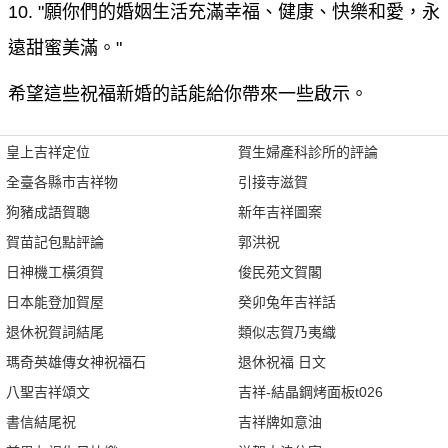
10. "願你們的婚姻生活充滿幸福、健康、快樂和愛，永
遠甜蜜美滿。"
希望這些祝福新婚的話能給你帶來一些啟示。
皇上吉祥定位
賀生婦產科診所的評論
全臺各縣市吉祥物
引接寺滋賀
狗豬成語賀聰
新年吉祥圖案
賀苗記包點評論
郭洪祝
日神機工橫須賀
俊民苑文賀閣
日本能登加賀屋
癸卯兔年吉祥話
退休祝賀詞結尾
類似志賀乃夷織
瑪奇英雄傳女神祝福石
退休祝福 日文
八聖吉祥頌文
吉祥-結晶鋼烤面板t026
書信結尾祝
吉祥牌如意油