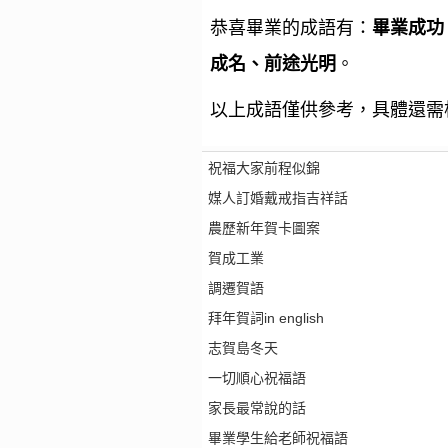
恭喜畢業的成語有：
畢業成功
成名、前途光明
。
以上成語僅供參考，具體還需
祝福大家前程似錦
媒人訂婚戴戒指吉祥話
農歷新年賀卡圖案
賀成工業
調遷賀語
拜年賀詞in english
志賀島冬天
一切順心祝福語
家長最常說的話
畢業學生給老師祝福語