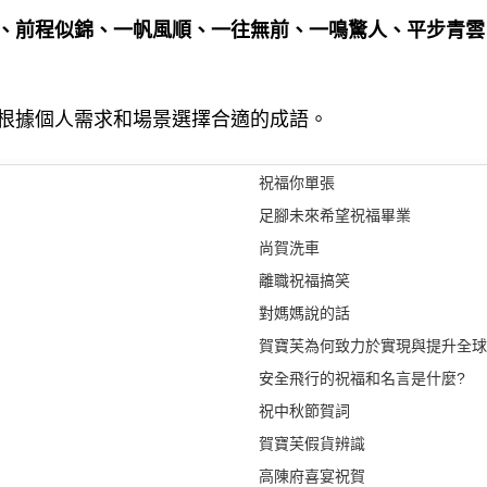
、前程似錦、一帆風順、一往無前、一鳴驚人、平步青雲
根據個人需求和場景選擇合適的成語。
祝福你單張
足腳未來希望祝福畢業
尚賀洗車
離職祝福搞笑
對媽媽說的話
賀寶芙為何致力於實現與提升全球
安全飛行的祝福和名言是什麼?
祝中秋節賀詞
賀寶芙假貨辨識
高陳府喜宴祝賀