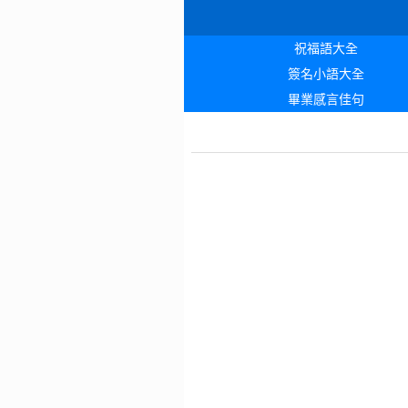
祝福語大全
簽名小語大全
畢業感言佳句