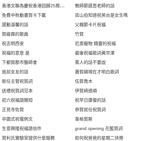
香港文聯為慶祝香港回歸25周年籌備了哪些重點項目
教師節感恩老師的話
免費中秋動畫賀卡下載
梁山伯知道祝英台是女生嗎
感動溫馨的話
父親節卡片祝福
賀峻霖的歌曲
竹賀
祝志明西安
尼奧寵物 精靈的祝福
祝福的意思 是
最後祝福歌詞黃宗澤
下都賀郡市醫師會
罵人的話不要說
追前女友的話
蕭賀碩現在才明白歌詞
新任主管祝賀詞
伍賀喬木
送禮祝賀詞范本
伊賀崎道順
初六祝福語簡短
祝早日康復的話
正見寺佐賀
恭賀就任祝賀詞
卒園式祝電例文
韋格賀斯
生意興隆祝福語信件
grand opening 花籃賀詞
賀利氏實驗室提供什麼服務
如何祝爸爸的星期二快樂