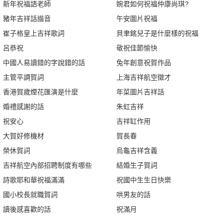
新年祝福語老師
婉君如何祝福仲康尚琪?
豬年吉祥話諧音
午安圖片祝福
崔子格皇上吉祥歌詞
貝聿銘兒子是什麼樣的祝福
呂恭祝
敬祝佳節愉快
中國人易讀錯的字說錯的話
兔年創意祝賀作品
主管平調賀詞
上海吉祥航空徵才
香港賀歲煙花匯演是什麼
年菜圖片吉祥話
婚禮感謝的話
朱虹吉祥
祝安心
吉祥缸作用
大賀好修機材
賀長春
榮休賀詞
烏龜吉祥含義
吉祥航空內部招聘制度有哪些
結婚生子賀詞
詩歌耶和華祝福滿滿
祝國中生生日快樂
國小校長就職賀詞
哄男友的話
讀後感喜歡的話
祝滿月