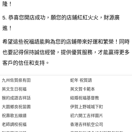
隆！
5. 恭喜您開店成功，願您的店鋪紅紅火火，財源廣
進！
希望這些祝福語能夠為您的店鋪帶來好運和繁榮！同時
也要記得保持誠信經營，提供優質服務，才能贏得更多
客戶的信任和支持。
九州佐賀県有田
蛇年 祝賀語
英文生日祝福
英文賀卡範本
猴的成語吉祥話
結婚祝福基督教
大園鄉良祝苗圃
伊賀上野城城下町
祝壽歌五線譜
初六開工吉祥圖片
老師調校祝福
香港吉祥航空公司