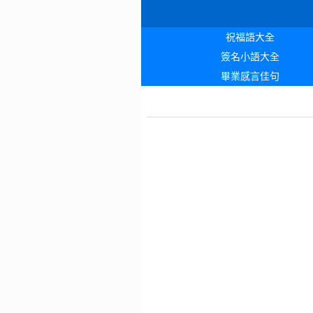
祝福語大全
簽名小語大全
畢業感言佳句