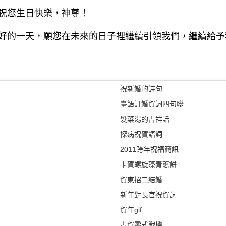
祝您生日快樂，神尊！
好的一天，願您在未來的日子裡繼續引領我們，繼續給予
祝新婚的詩句
臺語訂婚賀詞四句聯
髮菜湯的吉祥話
探病祝賀語詞
2011跨年祝福簡訊
卡賀螺旋藻青蔥餅
賀東招二結婚
新年對長官祝賀詞
賀年gif
古賀零式戰機