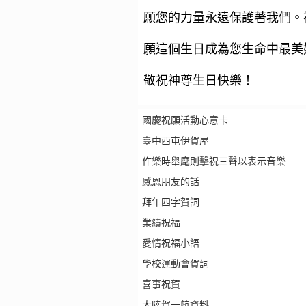
願您的力量永遠保護著我們。
願這個生日成為您生命中最美
敬祝神尊生日快樂！
國慶祝願活動心意卡
臺中西屯伊賀屋
作樂時舉麾則擊祝三聲以表示音樂
感恩朋友的話
拜年四字賀詞
業績祝福
愛情祝福小語
學校運動會賀詞
喜事祝賀
大陸賀一航資料