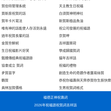
賀伯特管理系統
天主教生日祝福
買新房祝賀的話
白須賀神明神社
賀年卡片寫法
新賀斯極品魚油
唯有神的話能使人存活到永遠
祝公司發展的祝福語
過年祝賀長輩的話
京賀呷
金賀夯鮮蚵
吉祥圖案荷
生日祝福影片好笑
學成歸國賀詞
甄嬛傳經典祝福語錄
貓年吉祥話
協會成立 賀詞
祝福的禮物
夛賀苗字
創造生命的奇蹟作者露易絲賀
鶴賀
恭祝你福壽與天齊恭賀你生辰快樂
員林加賀價格
生男祝賀詞格式
福德正神祝壽詞
2026年祝福語祝賀詞吉祥話