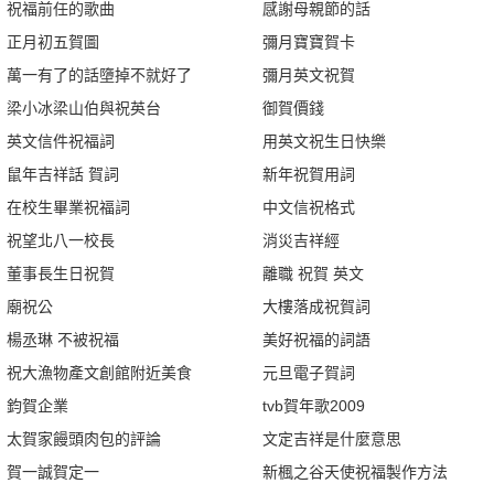
祝福前任的歌曲
感謝母親節的話
正月初五賀圖
彌月寶寶賀卡
萬一有了的話墮掉不就好了
彌月英文祝賀
梁小冰梁山伯與祝英台
御賀價錢
英文信件祝福詞
用英文祝生日快樂
鼠年吉祥話 賀詞
新年祝賀用詞
在校生畢業祝福詞
中文信祝格式
祝望北八一校長
消災吉祥經
董事長生日祝賀
離職 祝賀 英文
廟祝公
大樓落成祝賀詞
楊丞琳 不被祝福
美好祝福的詞語
祝大漁物產文創館附近美食
元旦電子賀詞
鈞賀企業
tvb賀年歌2009
太賀家饅頭肉包的評論
文定吉祥是什麼意思
賀一誠賀定一
新楓之谷天使祝福製作方法