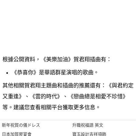
根據公開資料，《美樂加油》賀君翔插曲有：
《恭喜你》是華語群星演唱的歌曲。
其他相關賀君翔主題曲和插曲的推薦還有：《與君約定
又重逢》、《雲的時代》、《戀曲總是相愛不珍惜》
等。建議您查看相關平台獲取更多信息。
新年祝賀の儀ドレス
升職祝福語 英文
日本加賀屋宴會
寶玉設計吉祥項飾