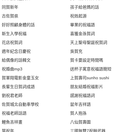
同賀新年
孩子給爸媽的話
古佐賀県
祝姓起源
好好照顧身體的話
畢業的祝福語
新生入學祝福
喜獲金孫賀詞
花店祝賀詞
天上聖母聖誕祝賀詞
週年紀念日慶祝
吳賀充
給偶像的話韓文
賀卡要設定時間嗎
祝婚曲mp3
送杯子寓意祝福語簡短
賀軍翔電影金童玉女
上賀壽司sunho sushi
長輩生日賀詞成語
朋友結婚祝福影片
劉祝君老師
感謝祝福語詞
佐賀城北自動車學校
鼠年吉祥語
祝福老師話語
賀人抱孫
鯉魚吉祥畫
八仙賀壽圖
葉祝年
三國無雙7祝融武器